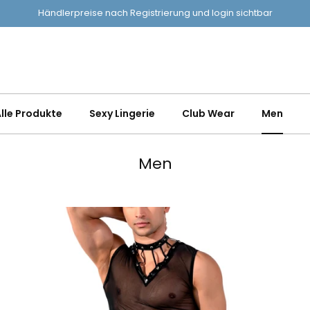
Händlerpreise nach Registrierung und login sichtbar
lle Produkte
Sexy Lingerie
Club Wear
Men
Men