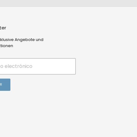
ter
xklusive Angebote und
tionen
AR