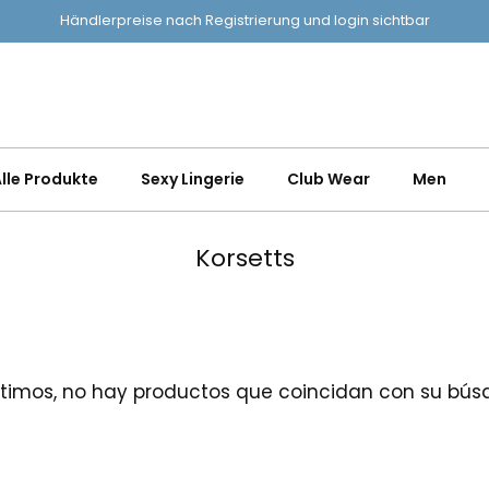
Händlerpreise nach Registrierung und login sichtbar
lle Produkte
Sexy Lingerie
Club Wear
Men
Korsetts
ntimos, no hay productos que coincidan con su bús