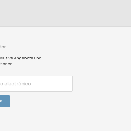
ter
xklusive Angebote und
tionen
AR